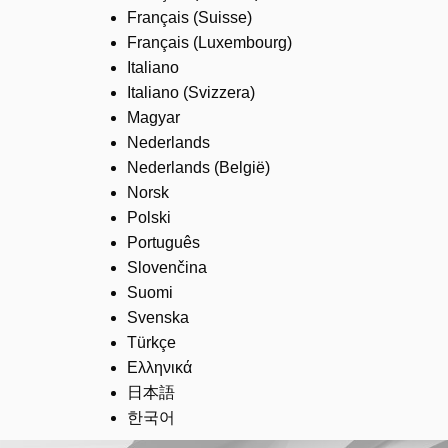
Français (Suisse)
Français (Luxembourg)
Italiano
Italiano (Svizzera)
Magyar
Nederlands
Nederlands (België)
Norsk
Polski
Português
Slovenčina
Suomi
Svenska
Türkçe
Ελληνικά
日本語
한국어