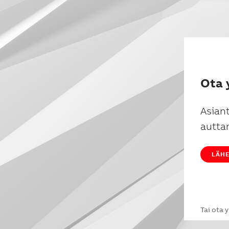
Ota 
Asian
autta
LÄHE
Tai ota 