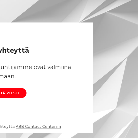
yhteyttä
tuntijamme ovat valmiina
maan.
TÄ VIESTI
yhteyttä
ABB Contact Centeriin