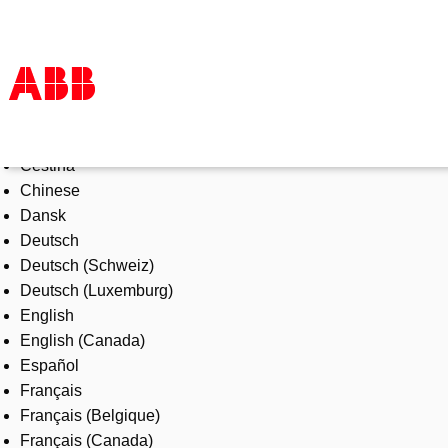
Select Language
Tuotteet ja järjestelmät
Čeština
Toimialat
Chinese
Palvelut
Dansk
ABB lyhyesti
Deutsch
Mistä ostaa
Deutsch (Schweiz)
Ota yhteyttä
Deutsch (Luxemburg)
ABB-uralle
English
English (Canada)
Español
Français
Français (Belgique)
Français (Canada)