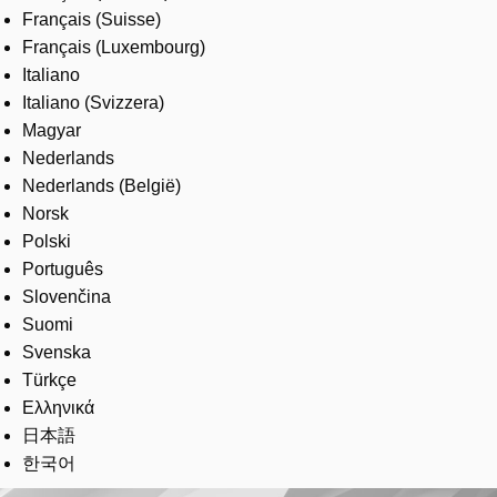
Français (Suisse)
Français (Luxembourg)
Italiano
Italiano (Svizzera)
Magyar
Nederlands
Nederlands (België)
Norsk
Polski
Português
Slovenčina
Suomi
Svenska
Türkçe
Ελληνικά
日本語
한국어