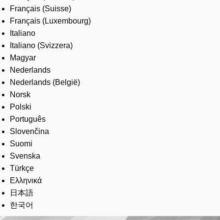
Français (Suisse)
Français (Luxembourg)
Italiano
Italiano (Svizzera)
Magyar
Nederlands
Nederlands (België)
Norsk
Polski
Português
Slovenčina
Suomi
Svenska
Türkçe
Ελληνικά
日本語
한국어