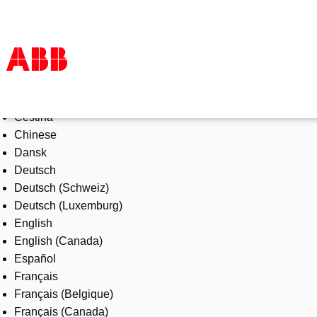
Select Language
Tuotteet ja järjestelmät
Čeština
Toimialat
Chinese
Palvelut
Dansk
ABB lyhyesti
Deutsch
Mistä ostaa
Deutsch (Schweiz)
Ota yhteyttä
Deutsch (Luxemburg)
ABB-uralle
English
English (Canada)
Español
Français
Français (Belgique)
Français (Canada)