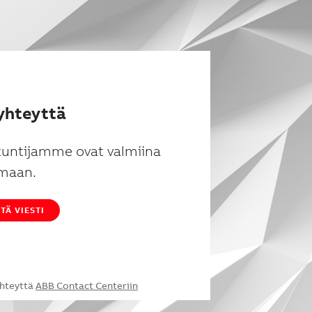
yhteyttä
tuntijamme ovat valmiina
maan.
TÄ VIESTI
yhteyttä
ABB Contact Centeriin