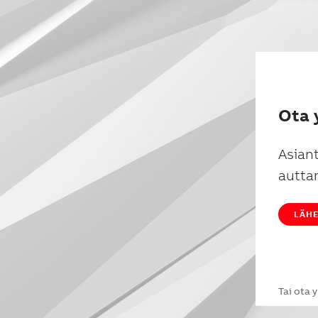
Ota 
Asian
autta
LÄHE
Tai ota 