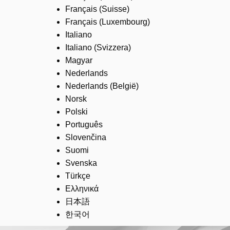
Français (Suisse)
Français (Luxembourg)
Italiano
Italiano (Svizzera)
Magyar
Nederlands
Nederlands (België)
Norsk
Polski
Português
Slovenčina
Suomi
Svenska
Türkçe
Ελληνικά
日本語
한국어