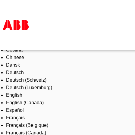
Select Language
Tuotteet ja järjestelmät
Čeština
Toimialat
Chinese
Palvelut
Dansk
ABB lyhyesti
Deutsch
Mistä ostaa
Deutsch (Schweiz)
Ota yhteyttä
Deutsch (Luxemburg)
ABB-uralle
English
English (Canada)
Español
Français
Français (Belgique)
Français (Canada)