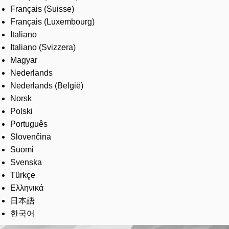
Français (Suisse)
Français (Luxembourg)
Italiano
Italiano (Svizzera)
Magyar
Nederlands
Nederlands (België)
Norsk
Polski
Português
Slovenčina
Suomi
Svenska
Türkçe
Ελληνικά
日本語
한국어