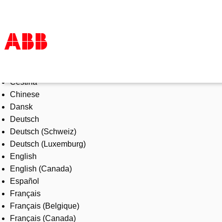
Select Language
Tuotteet ja järjestelmät
Čeština
Toimialat
Chinese
Palvelut
Dansk
ABB lyhyesti
Deutsch
Mistä ostaa
Deutsch (Schweiz)
Ota yhteyttä
Deutsch (Luxemburg)
ABB-uralle
English
English (Canada)
Español
Français
Français (Belgique)
Français (Canada)