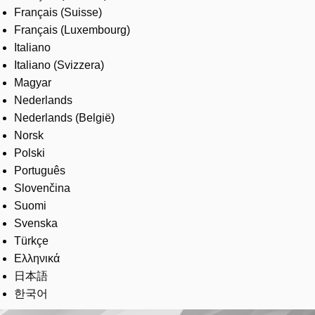
Français (Suisse)
Français (Luxembourg)
Italiano
Italiano (Svizzera)
Magyar
Nederlands
Nederlands (België)
Norsk
Polski
Português
Slovenčina
Suomi
Svenska
Türkçe
Ελληνικά
日本語
한국어