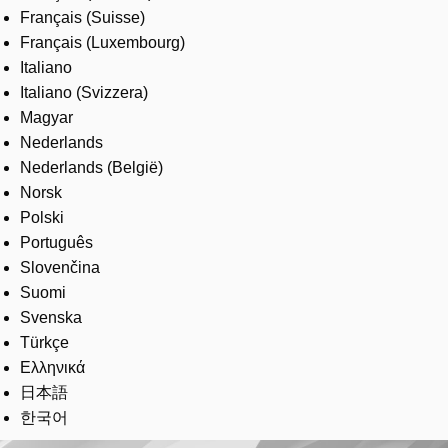
Français (Suisse)
Français (Luxembourg)
Italiano
Italiano (Svizzera)
Magyar
Nederlands
Nederlands (België)
Norsk
Polski
Português
Slovenčina
Suomi
Svenska
Türkçe
Ελληνικά
日本語
한국어