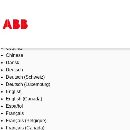
Select Language
Tuotteet ja järjestelmät
Čeština
Toimialat
Chinese
Palvelut
Dansk
ABB lyhyesti
Deutsch
Mistä ostaa
Deutsch (Schweiz)
Ota yhteyttä
Deutsch (Luxemburg)
ABB-uralle
English
English (Canada)
Español
Français
Français (Belgique)
Français (Canada)