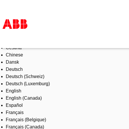
Select Language
Produits & Services
Čeština
Industries
Chinese
Services
Dansk
A propos
Deutsch
Where to buy
Deutsch (Schweiz)
Contactez-nous
Deutsch (Luxemburg)
Carrières
English
English (Canada)
Español
Français
Français (Belgique)
Français (Canada)