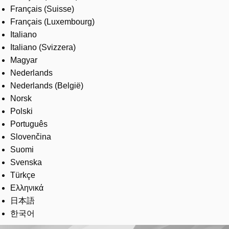
Français (Suisse)
Français (Luxembourg)
Italiano
Italiano (Svizzera)
Magyar
Nederlands
Nederlands (België)
Norsk
Polski
Português
Slovenčina
Suomi
Svenska
Türkçe
Ελληνικά
日本語
한국어