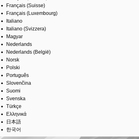
Français (Suisse)
Français (Luxembourg)
Italiano
Italiano (Svizzera)
Magyar
Nederlands
Nederlands (België)
Norsk
Polski
Português
Slovenčina
Suomi
Svenska
Türkçe
Ελληνικά
日本語
한국어