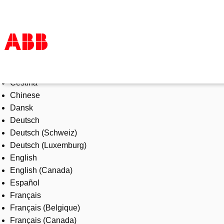
Select Language
Prodotti e Soluzioni
Čeština
Industrie e Utility
Chinese
Service
Dansk
Chi siamo
Deutsch
Dove acquistare
Deutsch (Schweiz)
Contattaci
Deutsch (Luxemburg)
Lavorare in ABB
English
English (Canada)
Español
Français
Français (Belgique)
Français (Canada)