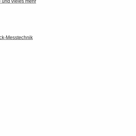
 und vieles mehr
uck-Messtechnik