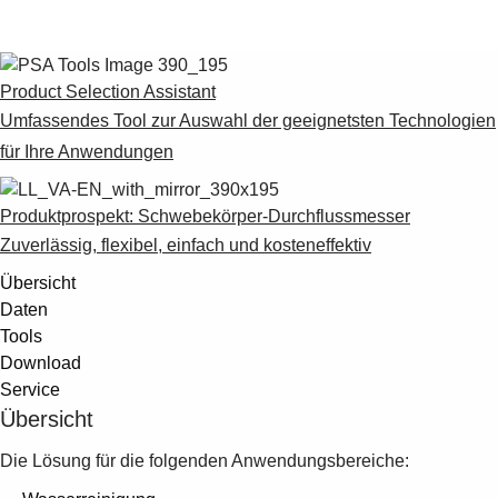
Suggestions
Products
See more products
Shopping list preview
Product Selection Assistant
Umfassendes Tool zur Auswahl der geeignetsten Technologien
0
für Ihre Anwendungen
Produktprospekt: Schwebekörper-Durchflussmesser
Zuverlässig, flexibel, einfach und kosteneffektiv
Übersicht
Daten
Tools
Download
Service
Übersicht
Die Lösung für die folgenden Anwendungsbereiche: