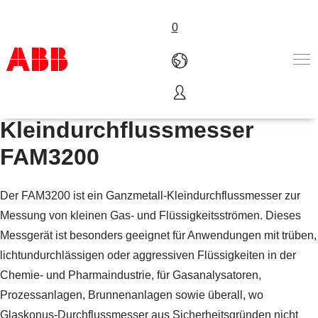
0
Metallkonus Schwebekörper
Produkte und Leistungen
Kleindurchflussmesser
Branchenlösungen
FAM3200
Service
Über uns
Vertriebspartner finden
Der FAM3200 ist ein Ganzmetall-Kleindurchflussmesser zur
Kontakt
Messung von kleinen Gas- und Flüssigkeitsströmen. Dieses
Karriere
Messgerät ist besonders geeignet für Anwendungen mit trüben,
lichtundurchlässigen oder aggressiven Flüssigkeiten in der
Chemie- und Pharmaindustrie, für Gasanalysatoren,
Prozessanlagen, Brunnenanlagen sowie überall, wo
Glaskonus-Durchflussmesser aus Sicherheitsgründen nicht