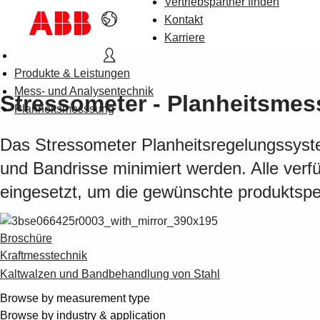
Vertriebspartner finden
Kontakt
Karriere
Produkte & Leistungen
Mess- und Analysentechnik
Stressometer - Planheitsmes
Planheitsmesssung
Das Stressometer Planheitsregelungssyste
und Bandrisse minimiert werden. Alle verf
eingesetzt, um die gewünschte produktspez
Broschüre
Kraftmesstechnik
Kaltwalzen und Bandbehandlung von Stahl
Browse by measurement type
Browse by industry & application