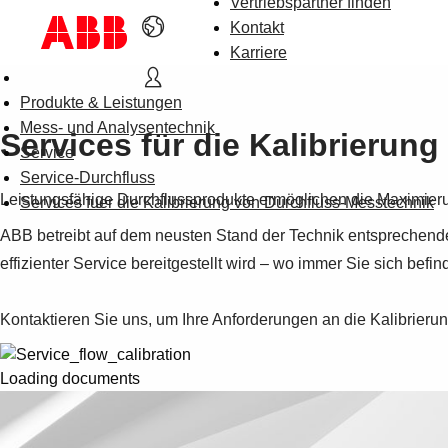
Vertriebspartner finden
Kontakt
Karriere
Produkte & Leistungen
Mess- und Analysentechnik
Services für die Kalibrierun
Service
Service-Durchfluss
Leistungsfähige Durchflussprodukte ermöglichen die Maximierung
Services fuer die Kalibrierung von Durchfluss-Messtechnik
ABB betreibt auf dem neusten Stand der Technik entsprechende
effizienter Service bereitgestellt wird – wo immer Sie sich befin
Kontaktieren Sie uns, um Ihre Anforderungen an die Kalibrieru
Loading documents