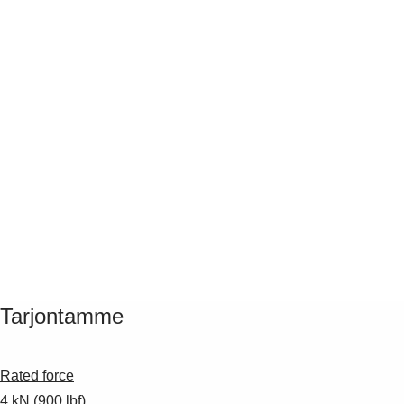
Tarjontamme
Rated force
4 kN (900 lbf)