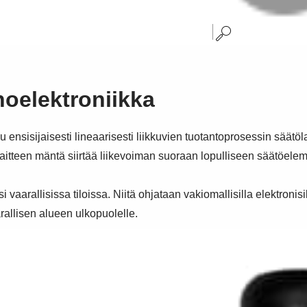
ehoelektroniikka
su ensisijaisesti lineaarisesti liikkuvien tuotantoprosessin säät
laitteen mäntä siirtää liikevoiman suoraan lopulliseen säätöeleme
 vaarallisissa tiloissa. Niitä ohjataan vakiomallisilla elektronisi
rallisen alueen ulkopuolelle.