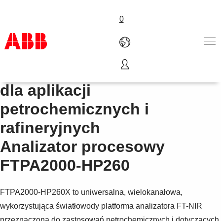
0
Analizator procesowy FT-NIR
Produkty i rozwiązania
dla aplikacji
Branże
petrochemicznych i
Usługi
About us
rafineryjnych
Złóż zamówienie
Analizator procesowy
Skontaktuj się z nami
Kariera
FTPA2000-HP260
FTPA2000-HP260X to uniwersalna, wielokanałowa,
wykorzystująca światłowody platforma analizatora FT-NIR
przeznaczona do zastosowań petrochemicznych i dotyczących