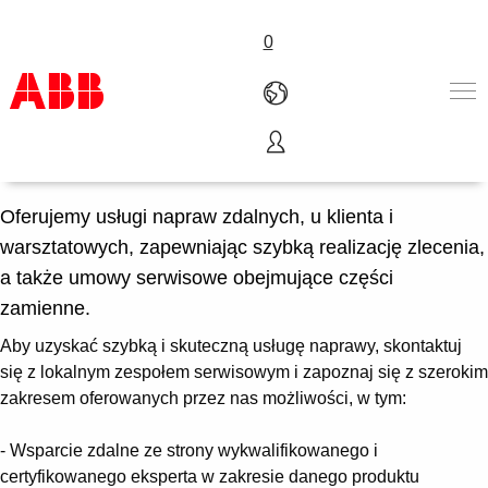
0
Naprawy
Produkty i rozwiązania
Branże
Oferujemy usługi napraw zdalnych, u klienta i
Usługi
warsztatowych, zapewniając szybką realizację zlecenia,
About us
a także umowy serwisowe obejmujące części
Złóż zamówienie
zamienne.
Skontaktuj się z nami
Kariera
Aby uzyskać szybką i skuteczną usługę naprawy, skontaktuj
się z lokalnym zespołem serwisowym i zapoznaj się z szerokim
zakresem oferowanych przez nas możliwości, w tym:
- Wsparcie zdalne ze strony wykwalifikowanego i
certyfikowanego eksperta w zakresie danego produktu