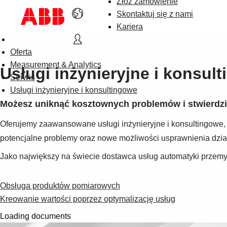
Złóż zamówienie
Skontaktuj się z nami
Kariera
Oferta
Measurement & Analytics
Usługi inżynieryjne i konsul
Serwis
Usługi inżynieryjne i konsultingowe
Możesz uniknąć kosztownych problemów i stwierdzi
Oferujemy zaawansowane usługi inżynieryjne i konsultingowe, 
potencjalne problemy oraz nowe możliwości usprawnienia dział
Jako największy na świecie dostawca usług automatyki przemys
Obsługa produktów pomiarowych
Kreowanie wartości poprzez optymalizację usług
Loading documents