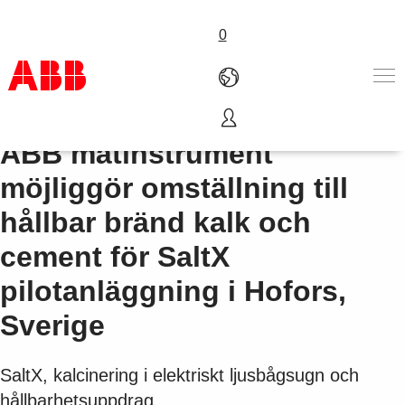
0
ABB mätinstrument
Produkter och tjänster
Industrier
möjliggör omställning till
Service
hållbar bränd kalk och
Om ABB
Här kan du köpa
cement för SaltX
Kontakta oss
pilotanläggning i Hofors,
Karriär på ABB
Sverige
SaltX, kalcinering i elektriskt ljusbågsugn och
hållbarhetsuppdrag