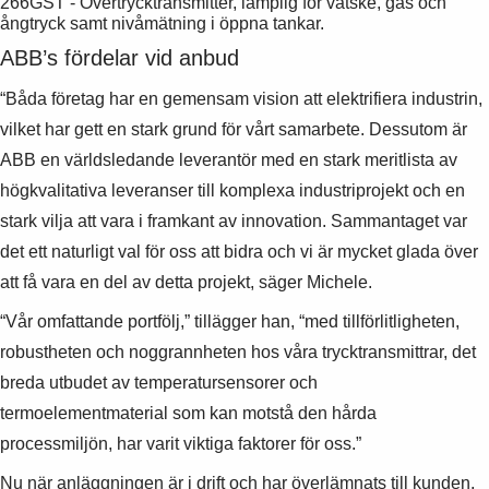
266GST - Övertrycktransmitter, lämplig för vätske, gas och
ångtryck samt nivåmätning i öppna tankar.
ABB’s fördelar vid anbud
“Båda företag har en gemensam vision att elektrifiera industrin,
vilket har gett en stark grund för vårt samarbete. Dessutom är
ABB en världsledande leverantör med en stark meritlista av
högkvalitativa leveranser till komplexa industriprojekt och en
stark vilja att vara i framkant av innovation. Sammantaget var
det ett naturligt val för oss att bidra och vi är mycket glada över
att få vara en del av detta projekt, säger Michele.
“Vår omfattande portfölj,” tillägger han, “med tillförlitligheten,
robustheten och noggrannheten hos våra trycktransmittrar, det
breda utbudet av temperatursensorer och
termoelementmaterial som kan motstå den hårda
processmiljön, har varit viktiga faktorer för oss.”
Nu när anläggningen är i drift och har överlämnats till kunden,