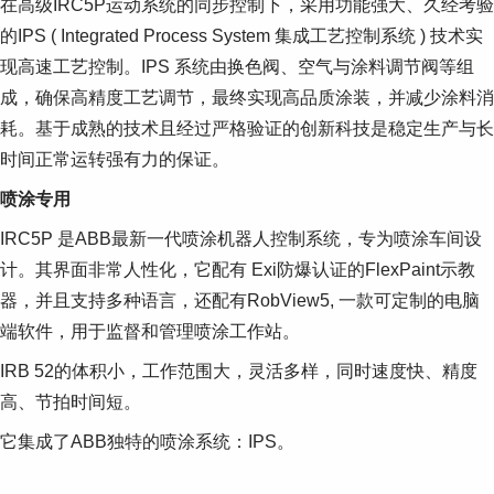
在高级IRC5P运动系统的同步控制下，采用功能强大、久经考验
Suggestions
Products
的IPS ( Integrated Process System 集成工艺控制系统 ) 技术实
See more products
现高速工艺控制。IPS 系统由换色阀、空气与涂料调节阀等组
Shopping list preview
成，确保高精度工艺调节，最终实现高品质涂装，并减少涂料消
0
耗。基于成熟的技术且经过严格验证的创新科技是稳定生产与长
时间正常运转强有力的保证。
喷涂专用
IRC5P 是ABB最新一代喷涂机器人控制系统，专为喷涂车间设
计。其界面非常人性化，它配有 Exi防爆认证的FlexPaint示教
器，并且支持多种语言，还配有RobView5, 一款可定制的电脑
端软件，用于监督和管理喷涂工作站。
IRB 52的体积小，工作范围大，灵活多样，同时速度快、精度
高、节拍时间短。
它集成了ABB独特的喷涂系统：IPS。