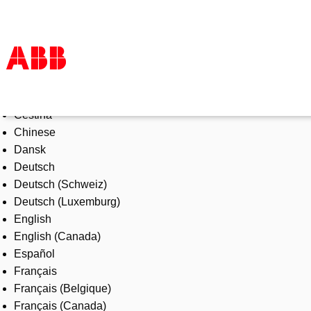
Select Language
Produkter och tjänster
Čeština
Industrier
Chinese
Service
Dansk
Om ABB
Deutsch
Här kan du köpa
Deutsch (Schweiz)
Kontakta oss
Deutsch (Luxemburg)
Karriär på ABB
English
English (Canada)
Español
Français
Français (Belgique)
Français (Canada)