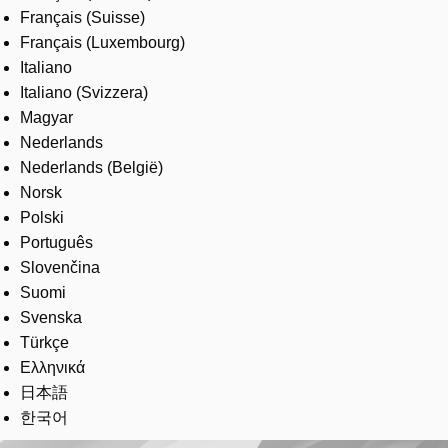
Français (Suisse)
Français (Luxembourg)
Italiano
Italiano (Svizzera)
Magyar
Nederlands
Nederlands (België)
Norsk
Polski
Português
Slovenčina
Suomi
Svenska
Türkçe
Ελληνικά
日本語
한국어