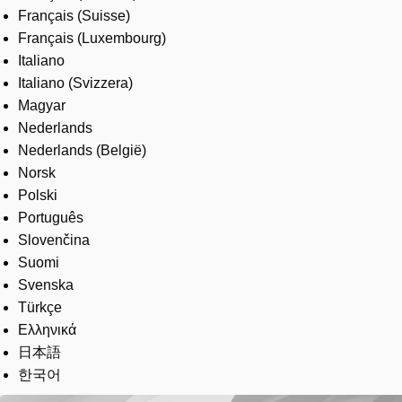
Français (Suisse)
Français (Luxembourg)
Italiano
Italiano (Svizzera)
Magyar
Nederlands
Nederlands (België)
Norsk
Polski
Português
Slovenčina
Suomi
Svenska
Türkçe
Ελληνικά
日本語
한국어