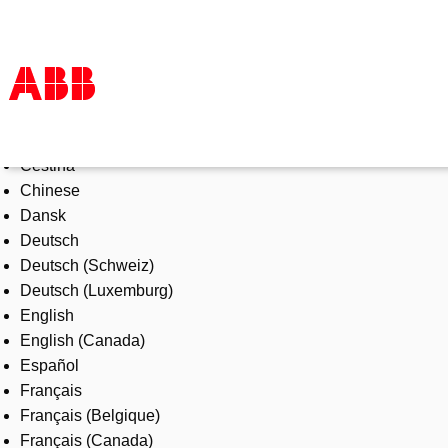
Select Language
Produkter och tjänster
Čeština
Industrier
Chinese
Service
Dansk
Om ABB
Deutsch
Här kan du köpa
Deutsch (Schweiz)
Kontakta oss
Deutsch (Luxemburg)
Karriär på ABB
English
English (Canada)
Español
Français
Français (Belgique)
Français (Canada)