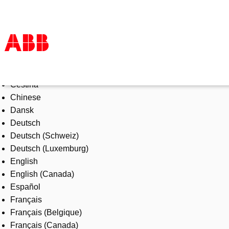
Select Language
Produkter och tjänster
Čeština
Industrier
Chinese
Service
Dansk
Om ABB
Deutsch
Här kan du köpa
Deutsch (Schweiz)
Kontakta oss
Deutsch (Luxemburg)
Karriär på ABB
English
English (Canada)
Español
Français
Français (Belgique)
Français (Canada)