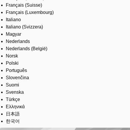
Français (Suisse)
Français (Luxembourg)
Italiano
Italiano (Svizzera)
Magyar
Nederlands
Nederlands (België)
Norsk
Polski
Português
Slovenčina
Suomi
Svenska
Türkçe
Ελληνικά
日本語
한국어