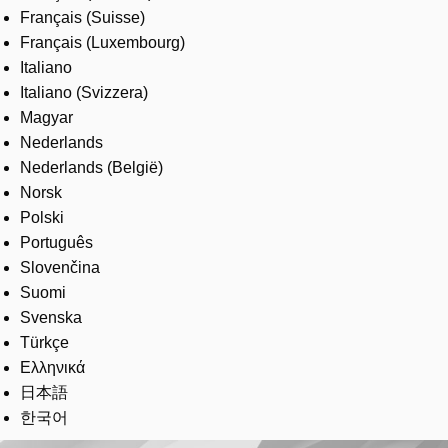
Français (Suisse)
Français (Luxembourg)
Italiano
Italiano (Svizzera)
Magyar
Nederlands
Nederlands (België)
Norsk
Polski
Português
Slovenčina
Suomi
Svenska
Türkçe
Ελληνικά
日本語
한국어