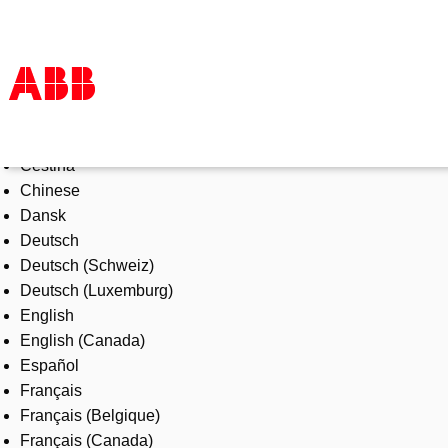
Select Language
Produkter och tjänster
Čeština
Industrier
Chinese
Service
Dansk
Om ABB
Deutsch
Här kan du köpa
Deutsch (Schweiz)
Kontakta oss
Deutsch (Luxemburg)
Karriär på ABB
English
English (Canada)
Español
Français
Français (Belgique)
Français (Canada)