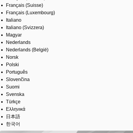
Français (Suisse)
Français (Luxembourg)
Italiano
Italiano (Svizzera)
Magyar
Nederlands
Nederlands (België)
Norsk
Polski
Português
Slovenčina
Suomi
Svenska
Türkçe
Ελληνικά
日本語
한국어