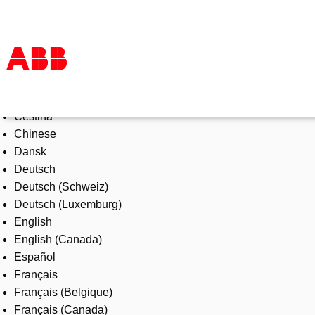
Select Language
Produkter och tjänster
Čeština
Industrier
Chinese
Service
Dansk
Om ABB
Deutsch
Här kan du köpa
Deutsch (Schweiz)
Kontakta oss
Deutsch (Luxemburg)
Karriär på ABB
English
English (Canada)
Español
Français
Français (Belgique)
Français (Canada)