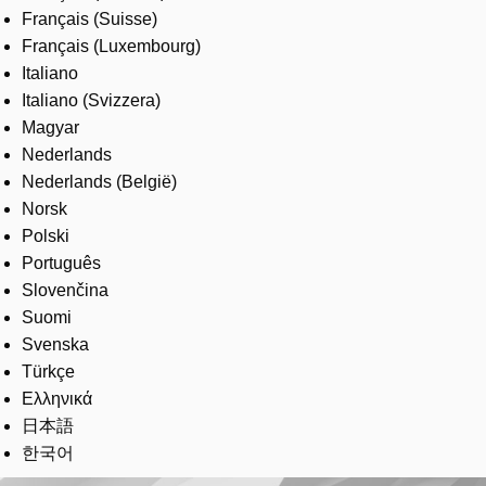
Français (Suisse)
Français (Luxembourg)
Italiano
Italiano (Svizzera)
Magyar
Nederlands
Nederlands (België)
Norsk
Polski
Português
Slovenčina
Suomi
Svenska
Türkçe
Ελληνικά
日本語
한국어