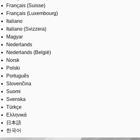
Français (Suisse)
Français (Luxembourg)
Italiano
Italiano (Svizzera)
Magyar
Nederlands
Nederlands (België)
Norsk
Polski
Português
Slovenčina
Suomi
Svenska
Türkçe
Ελληνικά
日本語
한국어