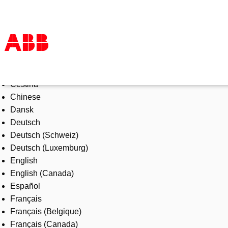
Select Language
Produkter och tjänster
Čeština
Industrier
Chinese
Service
Dansk
Om ABB
Deutsch
Här kan du köpa
Deutsch (Schweiz)
Kontakta oss
Deutsch (Luxemburg)
Karriär på ABB
English
English (Canada)
Español
Français
Français (Belgique)
Français (Canada)