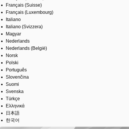
Français (Suisse)
Français (Luxembourg)
Italiano
Italiano (Svizzera)
Magyar
Nederlands
Nederlands (België)
Norsk
Polski
Português
Slovenčina
Suomi
Svenska
Türkçe
Ελληνικά
日本語
한국어