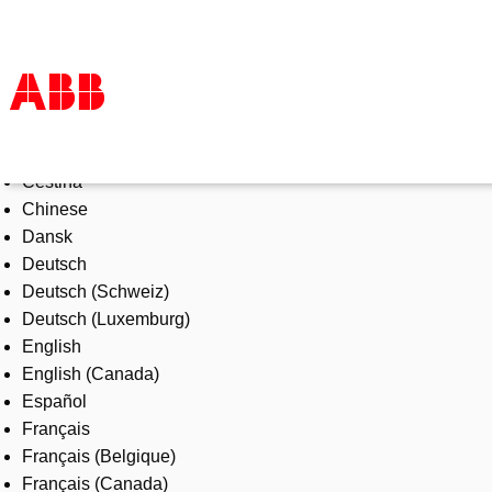
Select Language
Produkter och tjänster
Čeština
Industrier
Chinese
Service
Dansk
Om ABB
Deutsch
Här kan du köpa
Deutsch (Schweiz)
Kontakta oss
Deutsch (Luxemburg)
Karriär på ABB
English
English (Canada)
Español
Français
Français (Belgique)
Français (Canada)