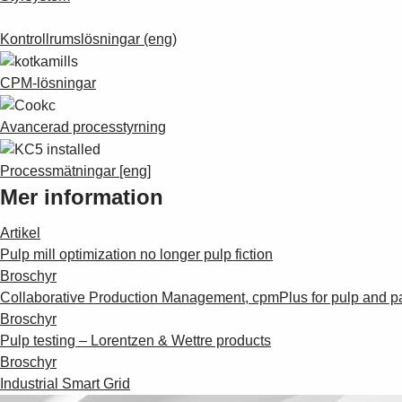
Kontrollrumslösningar (eng)
CPM-lösningar
Avancerad processtyrning
Processmätningar [eng]
Mer information
Artikel
Pulp mill optimization no longer pulp fiction
Broschyr
Collaborative Production Management, cpmPlus for pulp and p
Broschyr
Pulp testing – Lorentzen & Wettre products
Broschyr
Industrial Smart Grid