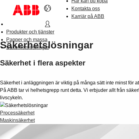
Här kan du köpa
Kontakta oss
Karriär på ABB
Produkter och tjänster
Papper och massa
Säkerhetslösningar
Säkerhetslösningar
Säkerhet i flera aspekter
Säkerhet i anläggningen är viktig på många sätt inte minst för a
På ABB tar vi helhetsgrepp runt detta. Vi erbjuder allt från sä
livscykeln.
Processäkerhet
Maskinsäkerhet