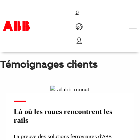
0
Les solutions ferroviaires ABB en action
Produits & Services
Industries
Témoignages clients
Services
A propos
Où acheter
Contactez-nous
Carrières
Là où les roues rencontrent les
rails
La preuve des solutions ferroviaires d'ABB