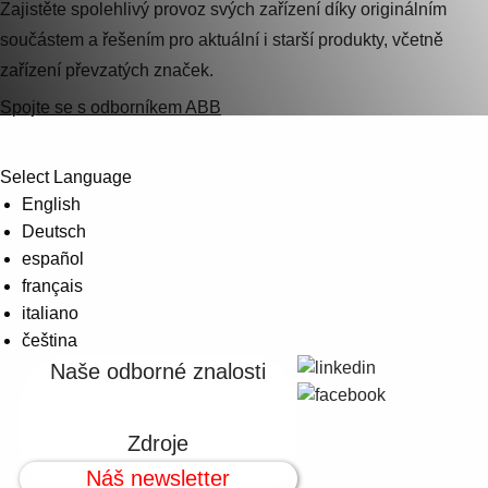
Zajistěte spolehlivý provoz svých zařízení díky originálním
součástem a řešením pro aktuální i starší produkty, včetně
zařízení převzatých značek.
Spojte se s odborníkem ABB
Select Language
English
Deutsch
español
français
italiano
čeština
Naše odborné znalosti
Zdroje
Náš newsletter