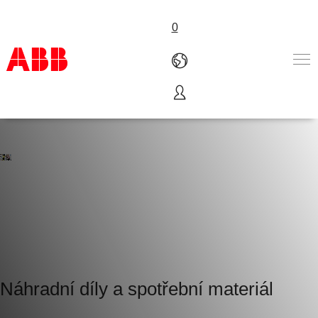
0
Produkty
Nabídka A-Z
Služby
O nás
Where to buy
Kontakt
Kariéra
Náhradní díly a spotřební materiál