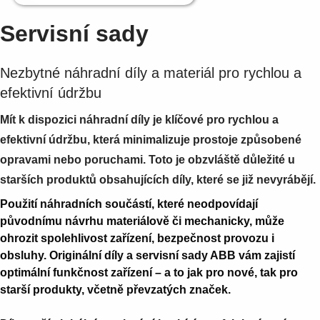
Suggestions
Products
Servisní sady
See more products
Shopping list preview
Nezbytné náhradní díly a materiál pro rychlou a
0
efektivní údržbu
Mít k dispozici náhradní díly je klíčové pro rychlou a
efektivní údržbu, která minimalizuje prostoje způsobené
opravami nebo poruchami. Toto je obzvláště důležité u
starších produktů obsahujících díly, které se již nevyrábějí.
Použití náhradních součástí, které neodpovídají
původnímu návrhu materiálově či mechanicky, může
ohrozit spolehlivost zařízení, bezpečnost provozu i
obsluhy. Originální díly a servisní sady ABB vám zajistí
optimální funkčnost zařízení – a to jak pro nové, tak pro
starší produkty, včetně převzatých značek.