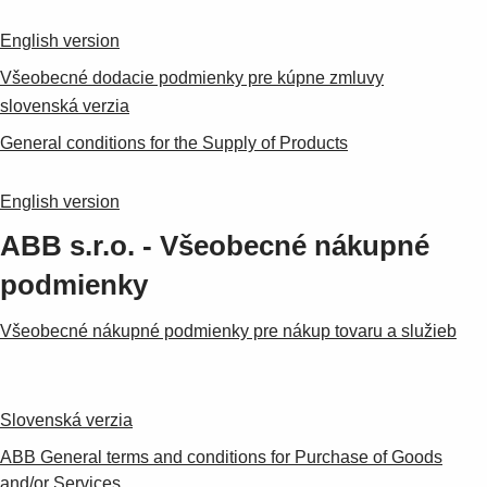
Products
See more products
English version
Shopping list preview
Všeobecné dodacie podmienky pre kúpne zmluvy
0
slovenská verzia
General conditions for the Supply of Products
English version
ABB s.r.o. - Všeobecné nákupné
podmienky
Všeobecné nákupné podmienky pre nákup tovaru a služieb
Slovenská verzia
ABB General terms and conditions for Purchase of Goods
and/or Services