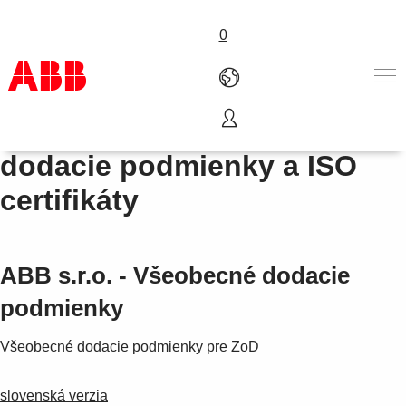
0
Všeobecné nákupné a
Produkty a riešenia
dodacie podmienky a ISO
Priemyselné odvetvia
certifikáty
Služby
Kariéra
O nás
Kontaktujte nás
ABB s.r.o. - Všeobecné dodacie
podmienky
Všeobecné dodacie podmienky pre ZoD
slovenská verzia