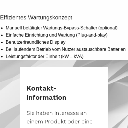
Suggestions
Products
See more products
Effizientes Wartungskonzept
Shopping list preview
Manuell betätigter Wartungs-Bypass-Schalter (optional)
0
Einfache Einrichtung und Wartung (Plug-and-play)
Benutzerfreundliches Display
Bei laufendem Betrieb vom Nutzer austauschbare Batterien
Leistungsfaktor der Einheit (kW = kVA)
Kontakt-
Information
Sie haben Interesse an
einem Produkt oder eine