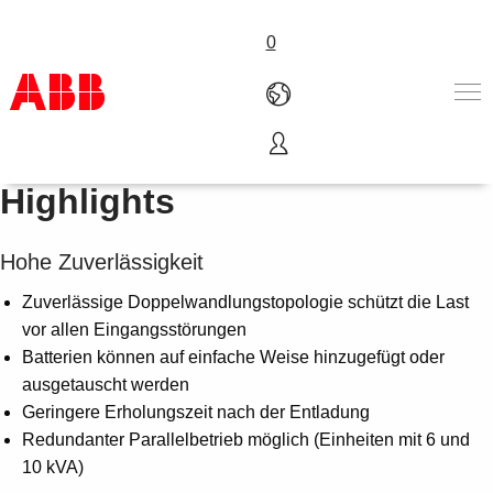
0
Power Value 11 RT G2
Produkte und Leistungen
Highlights
Branchenlösungen
Service
Hohe Zuverlässigkeit
Über uns
Vertriebspartner finden
Zuverlässige Doppelwandlungstopologie schützt die Last
Kontakt
vor allen Eingangsstörungen
Karriere
Batterien können auf einfache Weise hinzugefügt oder
ausgetauscht werden
Geringere Erholungszeit nach der Entladung
Redundanter Parallelbetrieb möglich (Einheiten mit 6 und
10 kVA)