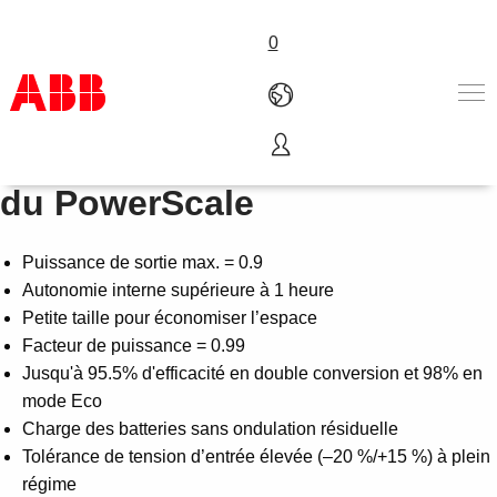
0
Caractéristiques principales
Products & Solutions
du PowerScale
Industries
Services
Puissance de sortie max. = 0.9
About us
Autonomie interne supérieure à 1 heure
Where to buy
Petite taille pour économiser l’espace
Contact us
Facteur de puissance = 0.99
Careers
Jusqu'à 95.5% d'efficacité en double conversion et 98% en
mode Eco
Charge des batteries sans ondulation résiduelle
Tolérance de tension d’entrée élevée (–20 %/+15 %) à plein
régime