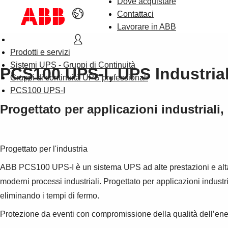
Dove acquistare
Contattaci
Lavorare in ABB
Prodotti e servizi
Sistemi UPS - Gruppi di Continuità
PCS100 UPS-I, UPS Industria
Gruppi di continuità UPS professionali
PCS100 UPS-I
Progettato per applicazioni industrial
Progettato per l'industria
ABB PCS100 UPS-I è un sistema UPS ad alte prestazioni e alta e
moderni processi industriali. Progettato per applicazioni indust
eliminando i tempi di fermo.
Protezione da eventi con compromissione della qualità dell’ene