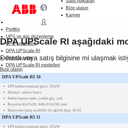
Satış noktaları
Bize ulaşın
Kariyer
Portföy
UPS ve güç düzenleme
DPA UPScale RI aşağıdaki mo
UPS sistemleri
DPA UPScale RI
Destek veya satış bilgisine mi ulaşmak ist
Öne Çıkanlar
DPA UPScale RI modelleri
Bize ulaşın
DPA UPScale RI 10
UPS kabini nominal gücü: 20 kW
Batarya: sadece harici
Kabin başına maks. yedek güç: yok
Boyutlar
(GxYxD): 448x310x565 mm
Bataryalar hariç modüller ile ağırlık (kg): 39-42
DPA UPScale RI 11
UPS kabini nominal gücü: 20 kW