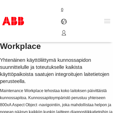
0
800xA Maintenance
Tuotteet ja järjestelmät
Workplace
Toimialat
Palvelut
Yhtenäinen käyttöliittymä kunnossapidon
ABB lyhyesti
suunnittelulle ja toteutukselle kaikista
Mistä ostaa
Ota yhteyttä
käyttöpaikoista saatujen integroitujen laitetietojen
ABB-uralle
perusteella.
Maintenance Workplace tehostaa koko laitoksen päivittäistä
kunnossapitoa. Kunnossapitoympäristö perustuu yhteiseen
800xA Aspect Object -navigointiin, joka mahdollistaa helpon ja
nopean pääsyn kaikkiin kunkin laitteen diagnostiikkatietoihin ja