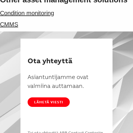
Suggestions
Products
Condition monitoring
See more products
Shopping list preview
CMMS
0
Ota yhteyttä
Asiantuntijamme ovat
valmiina auttamaan.
LÄHETÄ VIESTI
Tai ota yhteyttä
ABB Contact Centeriin