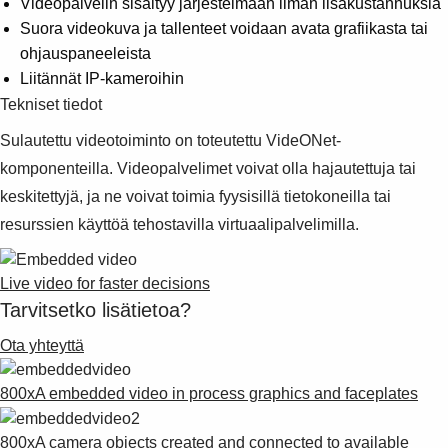
Videopalvelin sisältyy järjestelmään ilman lisäkustannuksia
Suggestions
Suora videokuva ja tallenteet voidaan avata grafiikasta tai
Products
ohjauspaneeleista
See more products
Liitännät IP-kameroihin
Shopping list preview
Tekniset tiedot
0
Sulautettu videotoiminto on toteutettu VideONet-
komponenteilla. Videopalvelimet voivat olla hajautettuja tai
keskitettyjä, ja ne voivat toimia fyysisillä tietokoneilla tai
resurssien käyttöä tehostavilla virtuaalipalvelimilla.
Live video for faster decisions
Tarvitsetko lisätietoa?
Ota yhteyttä
800xA embedded video in process graphics and faceplates
800xA camera objects created and connected to available