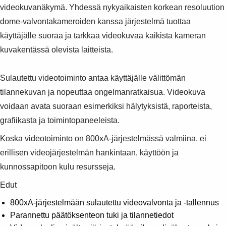
videokuvanäkymä. Yhdessä nykyaikaisten korkean resoluution
dome-valvontakameroiden kanssa järjestelmä tuottaa
käyttäjälle suoraa ja tarkkaa videokuvaa kaikista kameran
kuvakentässä olevista laitteista.
Sulautettu videotoiminto antaa käyttäjälle välittömän
tilannekuvan ja nopeuttaa ongelmanratkaisua. Videokuva
voidaan avata suoraan esimerkiksi hälytyksistä, raporteista,
grafiikasta ja toimintopaneeleista.
Koska videotoiminto on 800xA-järjestelmässä valmiina, ei
erillisen videojärjestelmän hankintaan, käyttöön ja
kunnossapitoon kulu resursseja.
Edut
800xA-järjestelmään sulautettu videovalvonta ja -tallennus
Parannettu päätöksenteon tuki ja tilannetiedot