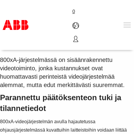
0
Sulautettu videojärjestelmä
Tuotteet ja järjestelmät
Toimialat
800xA-järjestelmässä on sisäänrakennettu
Palvelut
videotoiminto, jonka kustannukset ovat
ABB lyhyesti
huomattavasti perinteistä videojärjestelmää
Mistä ostaa
alemmat, mutta edut merkittävästi suuremmat.
Ota yhteyttä
ABB-uralle
Parannettu päätöksenteon tuki ja
tilannetiedot
800xA-videojärjestelmän avulla hajautetussa
ohjausjärjestelmässä kuvattuihin laitteistoihin voidaan liittää