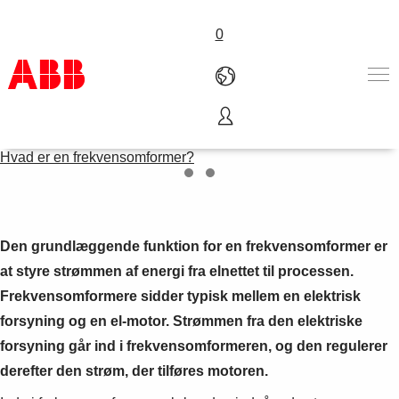
0
Lær om
Produkter & løsninger
Hvad er en frekvensomformer?
Industrier
Service
Om ABB
Where to buy
Den grundlæggende funktion for en frekvensomformer er
Contact us
at styre strømmen af energi fra elnettet til processen.
Karriere
Frekvensomformere sidder typisk mellem en elektrisk
forsyning og en el-motor. Strømmen fra den elektriske
forsyning går ind i frekvensomformeren, og den regulerer
derefter den strøm, der tilføres motoren.