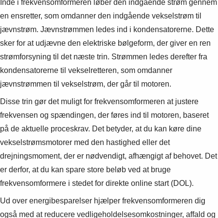
Inde i frekvensomformeren løber den indgående strøm gennem
en ensretter, som omdanner den indgående vekselstrøm til
jævnstrøm. Jævnstrømmen ledes ind i kondensatorerne. Dette
sker for at udjævne den elektriske bølgeform, der giver en ren
strømforsyning til det næste trin. Strømmen ledes derefter fra
kondensatorerne til vekselretteren, som omdanner
jævnstrømmen til vekselstrøm, der går til motoren.
Disse trin gør det muligt for frekvensomformeren at justere
frekvensen og spændingen, der føres ind til motoren, baseret
på de aktuelle proceskrav. Det betyder, at du kan køre dine
vekselstrømsmotorer med den hastighed eller det
drejningsmoment, der er nødvendigt, afhængigt af behovet. Det
er derfor, at du kan spare store beløb ved at bruge
frekvensomformere i stedet for direkte online start (DOL).
Ud over energibesparelser hjælper frekvensomformeren dig
også med at reducere vedligeholdelsesomkostninger, affald og