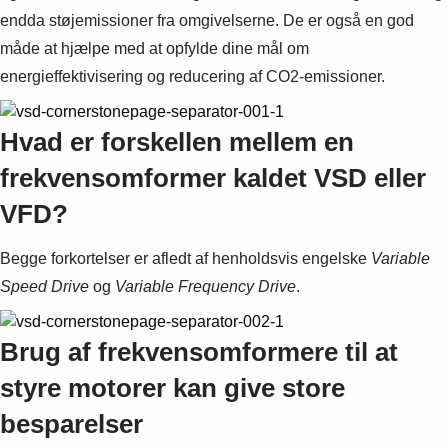
Suggestions
endda støjemissioner fra omgivelserne. De er også en god
Products
måde at hjælpe med at opfylde dine mål om
See more products
energieffektivisering og reducering af CO2-emissioner.
Shopping list preview
0
Hvad er forskellen mellem en
frekvensomformer kaldet VSD eller
VFD?
Begge forkortelser er afledt af henholdsvis engelske
Variable
Speed Drive
og
Variable Frequency Drive
.
Brug af frekvensomformere til at
styre motorer kan give store
besparelser