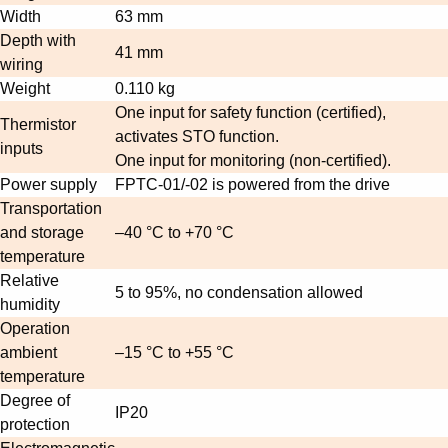
Width
63 mm
Depth with
41 mm
wiring
Weight
0.110 kg
One input for safety function (certified),
Thermistor
activates STO function.
inputs
One input for monitoring (non-certified).
Power supply
FPTC-01/-02 is powered from the drive
Transportation
and storage
–40 °C to +70 °C
temperature
Relative
5 to 95%, no condensation allowed
humidity
Operation
ambient
–15 °C to +55 °C
temperature
Degree of
IP20
protection