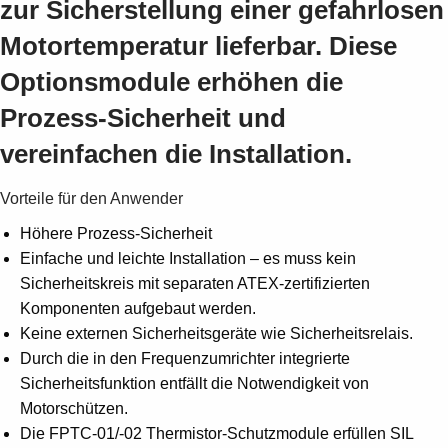
zur Sicherstellung einer gefahrlosen
Motortemperatur lieferbar. Diese
Optionsmodule erhöhen die
Prozess-Sicherheit und
VTT
VTT
expert
expert
vereinfachen die Installation.
services
services
Ltd
Ltd
Vorteile für den Anwender
(ATEX:
(ATEX:
Höhere Prozess-Sicherheit
FPTC-
FPTC-
Einfache und leichte Installation – es muss kein
02)
02)
Sicherheitskreis mit separaten ATEX-zertifizierten
Komponenten aufgebaut werden.
Keine externen Sicherheitsgeräte wie Sicherheitsrelais.
Durch die in den Frequenzumrichter integrierte
Sicherheitsfunktion entfällt die Notwendigkeit von
Motorschützen.
Die FPTC-01/-02 Thermistor-Schutzmodule erfüllen SIL