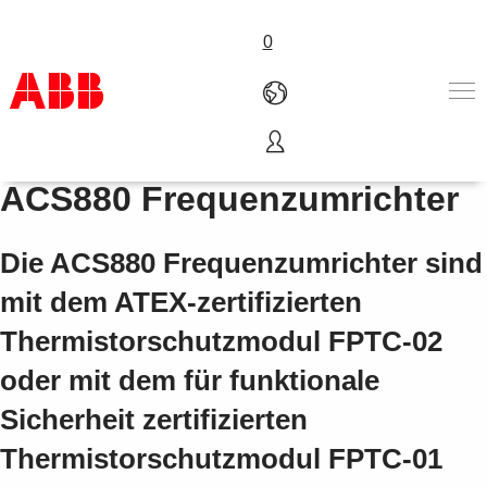
0
Thermistorschutzmodule für
Produkte und Leistungen
ACS880 Frequenzumrichter
Branchenlösungen
Service
Die ACS880 Frequenzumrichter sind
Über uns
Vertriebspartner finden
mit dem ATEX-zertifizierten
Kontakt
Thermistorschutzmodul FPTC-02
Karriere
oder mit dem für funktionale
Sicherheit zertifizierten
Thermistorschutzmodul FPTC-01