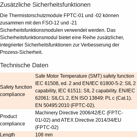
Zusätzliche Sicherheitsfunktionen
Die Thermistorschutzmodule FPTC-01 und -02 können
zusammen mit den FSO-12 und -21
Sicherheitsfunktionsmodulen verwendet werden. Das
Sicherheitsfunktionsmodul bietet eine Reihe zusätzlicher,
integrierter Sicherheitsfunktionen zur Verbesserung der
Prozess-Sicherheit.
Technische Daten
Safe Motor Temperature (SMT) safety function
IEC 61508, ed. 2 and EN/IEC 61800-5-2: SIL 2
Safety function
capability, IEC 61511: SIL 2 capability. EN/IEC
compliance
62061: SILCL 2, EN ISO 13849: PL c (Cat.1).
EN 50495:2010 (FPTC-02).
Machinery Directive 2006/42/EC (FPTC-
Product
01/-02) and ATEX Directive 2014/34/EU
compliance
(FPTC-02)
Length
108 mm