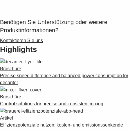
Suggestions
Products
See more products
Benötigen Sie Unterstützung oder weitere
Shopping list preview
Produktinformationen?
0
Kontaktieren Sie uns
Highlights
Broschüre
Precise speed difference and balanced power consumption for
decanter
Broschüre
Control solutions for precise and consistent mixing
Artikel
Effizienzpotenziale nutzen: kosten- und emissionssenkende