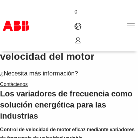
0
Métodos de control de la
Productos & Soluciones
velocidad del motor
Industrias
Servicios
¿Necesita más información?
Sobre ABB
Dónde comprar
Contáctenos
Contáctanos
Los variadores de frecuencia como
Carreras
solución energética para las
industrias
Control de velocidad de motor eficaz mediante variadores