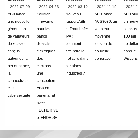
2025-07-09
2025-04-23
2025-03-10
2024-11-19
2024-1
ABB lance
Solution
Nouveau
ABB lance
ABB ouv
une nouvelle
innovante
rapport ABB
ACS8080, un
un nouv
génération
pour les
et Fraunhofer
variateur
campus 
de variateurs
bancs
IPA :
moyenne
100 mill
de vitesse
d'essais
comment
tension de
de dolla
conçus
électriques
atteindre le
nouvelle
dans le
autour de la
des
net zéro dans
génération
Wiscons
performance,
camions :
certaines
la
une
industries ?
connectivité
conception
et la
ABB en
cybersécurité
partenariat
avec
TECHDRIVE
et ENORISE