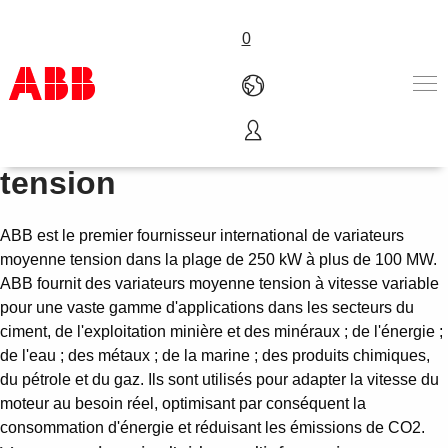
0
Variateurs CA moyenne
Produits & Services
tension
Industries
Services
ABB est le premier fournisseur international de variateurs
A propos
moyenne tension dans la plage de 250 kW à plus de 100 MW.
Où acheter
ABB fournit des variateurs moyenne tension à vitesse variable
Contactez-nous
pour une vaste gamme d'applications dans les secteurs du
Carrières
ciment, de l'exploitation minière et des minéraux ; de l'énergie ;
de l'eau ; des métaux ; de la marine ; des produits chimiques,
du pétrole et du gaz. Ils sont utilisés pour adapter la vitesse du
moteur au besoin réel, optimisant par conséquent la
consommation d'énergie et réduisant les émissions de CO2.