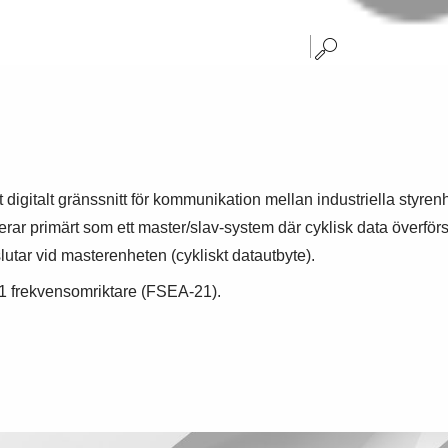
 digitalt gränssnitt för kommunikation mellan industriella styren
r primärt som ett master/slav-system där cyklisk data överförs
utar vid masterenheten (cykliskt datautbyte).
1 frekvensomriktare (FSEA-21).