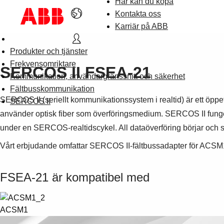
Här kan du köpa
Kontakta oss
Karriär på ABB
Produkter och tjänster
Frekvensomriktare
SERCOS II FSEA-21
Kommunikation, användargränssnitt och säkerhet
Fältbusskommunikation
SERCOS II (seriellt kommunikationssystem i realtid) är ett öppet
SERCOS II
använder optisk fiber som överföringsmedium. SERCOS II fungera
under en SERCOS-realtidscykel. All dataöverföring börjar och sl
Vårt erbjudande omfattar SERCOS II-fältbussadapter för ACSM
FSEA-21 är kompatibel med
ACSM1