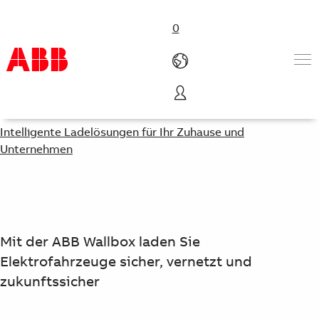
0
E-Mobilität
Produkte und Leistungen
Intelligente Ladelösungen für Ihr Zuhause und
Branchenlösungen
Unternehmen
Service
Über uns
Vertriebspartner finden
Kontakt
Karriere
Mit der ABB Wallbox laden Sie
Elektrofahrzeuge sicher, vernetzt und
zukunftssicher