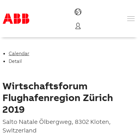
Products & Solutions
Industries
Services
Calendar
About us
Detail
Where to buy
Contact us
Careers
Wirtschaftsforum
Flughafenregion Zürich
2019
P
Salto Natale Ölbergweg
,
8302 Kloten
,
Switzerland
l