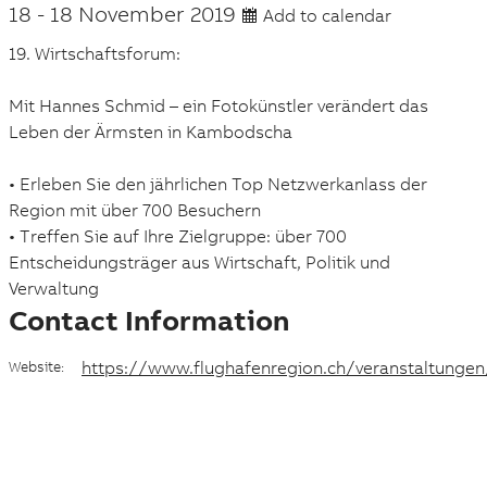
18
-
18 November 2019
Add to calendar
a
19. Wirtschaftsforum:
c
e
Mit Hannes Schmid – ein Fotokünstler verändert das
Leben der Ärmsten in Kambodscha
a
n
• Erleben Sie den jährlichen Top Netzwerkanlass der
Region mit über 700 Besuchern
d
• Treffen Sie auf Ihre Zielgruppe: über 700
d
Entscheidungsträger aus Wirtschaft, Politik und
Verwaltung
a
Contact Information
t
https://www.flughafenregion.ch/veranstaltungen
Website:
e
Suggestions
Products