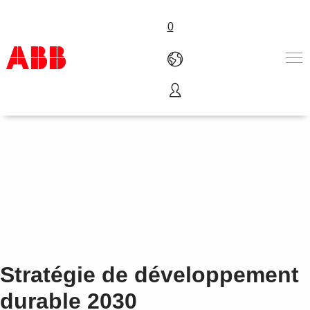
0
Produits & Services
Industries
Services
Carrières
A propos
Contact
Stratégie de développement
durable 2030