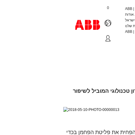
0
אודות ABB - חלוצה טכנולוגית פורצת דרך | ABB
ישראל
 שלנו
ה מהירה באירופה מביאות לידי ביטוי את החזון של ABB – פתרון טכנולוגי המוביל לשיפור
אנל הבין-לאומי של האו"ם בנושא שינויי אקלים, לעולם נותר רק עד שנת 2030 להפחית את פליטת הפחמן בכדי