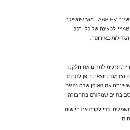
Fastned חגגה לאחרונה את השקת אתר הטעינה ה-100 שמופעל באמצעות טכנולוגיית הטעינה ABB EV . מאז שהשיקה
את תחנת הפיילוט ב-2013, היא הצליחה להשתמש במטענים של ABB Terra וב- ABB Ability™ לטעינה של כלי רכב
הגדולות באירופה.
יות ערכית לתרום את חלקנו
 הזדמנות יוצאת דופן לתרום
ולם. אם WAZE היא המצאה ישראלית ששינתה את האופן שבה נהגים
סביבתיים שמקורם בתחבורה.
שמלית, כדי לקדם את היישום
חום.