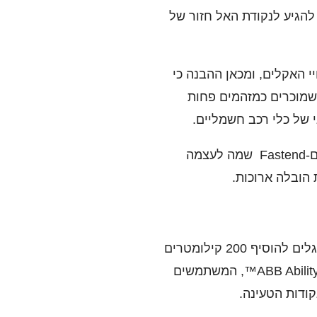
בול הנדרש בכדי לא להגיע לנקודת האל חזור של
 האקלים, ומכאן ההבנה כי
שמוכרים כמזהמים פחות
 של כלי רכב חשמליים.
על מנת לסייע למדינות אירופאיות לבצע את המעבר לתחבורה מבוססת חשמל חברה בשם-Fastend שמה לעצמה
 הובלה ארוכות.
Fastned בנתה את רשת תחנות הטעינה שלה באמצעות מטעני ABB Terra 350kW, המסוגלים להוסיף 200 קילומטרים
של חיי סוללה ב- 8 דקות בלבד. Fastned את הרשת באמצעות השירותים המחוברים של ABB Ability™, המשתמשים