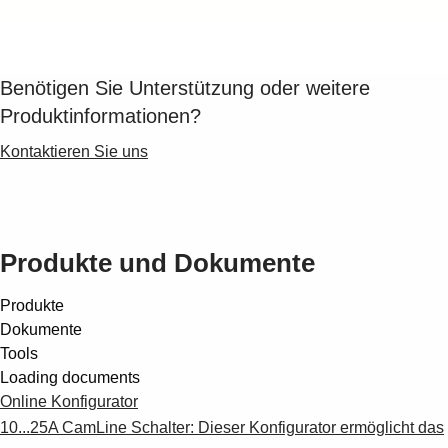
Suggestions
Products
See more products
Shopping list preview
Benötigen Sie Unterstützung oder weitere
Produktinformationen?
0
Kontaktieren Sie uns
Produkte und Dokumente
Produkte
Dokumente
Tools
Loading documents
Online Konfigurator
10...25A CamLine Schalter: Dieser Konfigurator ermöglicht das