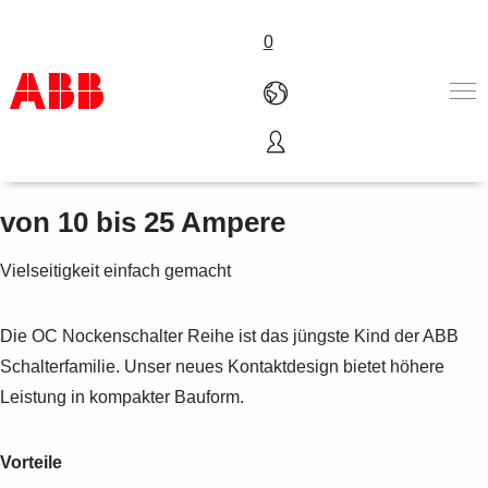
0
OC Nockenschalter
Produkte und Leistungen
Branchenlösungen
von 10 bis 25 Ampere
Service
Über uns
Vielseitigkeit einfach gemacht
Where to buy
Contact us
Die OC Nockenschalter Reihe ist das jüngste Kind der ABB
Karriere
Schalterfamilie. Unser neues Kontaktdesign bietet höhere
Leistung in kompakter Bauform.
Vorteile